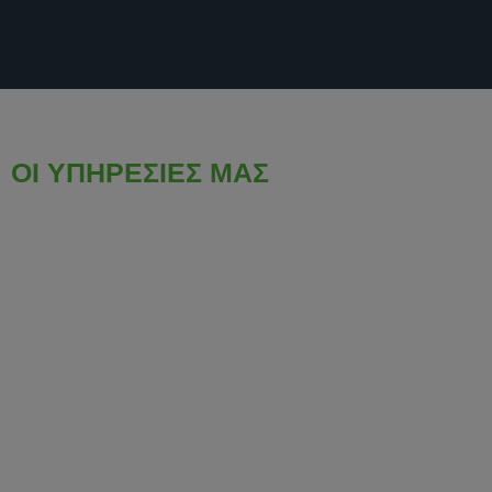
Πλήρης Κατασκευή Φωτοβολταϊκών Πάρκων
ΟΙ ΥΠΗΡΕΣΊΕΣ ΜΑΣ