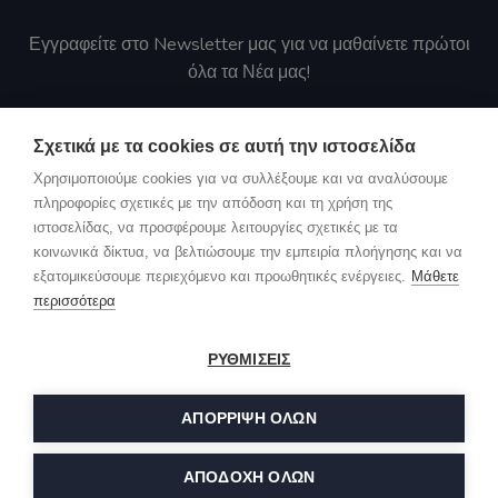
Εγγραφείτε στο Newsletter μας για να μαθαίνετε πρώτοι
όλα τα Νέα μας!
Αποστολή
Σχετικά με τα cookies σε αυτή την ιστοσελίδα
Χρησιμοποιούμε cookies για να συλλέξουμε και να αναλύσουμε
Συμφωνώ με τους όρους προστασίας προσωπικών
πληροφορίες σχετικές με την απόδοση και τη χρήση της
δεδομένων
ιστοσελίδας, να προσφέρουμε λειτουργίες σχετικές με τα
κοινωνικά δίκτυα, να βελτιώσουμε την εμπειρία πλοήγησης και να
εξατομικεύσουμε περιεχόμενο και προωθητικές ενέργειες.
Μάθετε
περισσότερα
ΡΥΘΜΙΣΕΙΣ
© Copyright 2023. All Rights Reserved by Maintech.
Σχετικά με εμάς
Contact
ΑΠΌΡΡΙΨΗ ΌΛΩΝ
English
(
Αγγλικά
)
Ελληνικά
ΑΠΟΔΟΧΗ ΟΛΩΝ