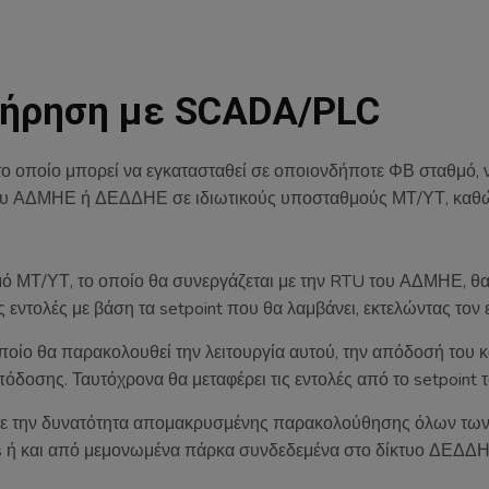
ντήρηση με SCADA/PLC
ο οποίο μπορεί να εγκατασταθεί σε οποιονδήποτε ΦΒ σταθμό, να
 του ΑΔΜΗΕ ή ΔΕΔΔΗΕ σε ιδιωτικούς υποσταθμούς ΜΤ/ΥΤ, καθώς
ό ΜΤ/ΥΤ, το οποίο θα συνεργάζεται με την RTU του ΑΔΜΗΕ, θα 
ες εντολές με βάση τα setpoint που θα λαμβάνει, εκτελώντας τον
ποίο θα παρακολουθεί την λειτουργία αυτού, την απόδοσή του κα
απόδοσης. Ταυτόχρονα θα μεταφέρει τις εντολές από το setpoint
χετε την δυνατότητα απομακρυσμένης παρακολούθησης όλων τ
ters ή και από μεμονωμένα πάρκα συνδεδεμένα στο δίκτυο ΔΕΔΔ