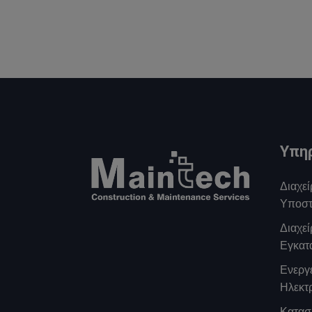
Υπη
Διαχεί
Υποστ
Διαχε
Εγκατ
Ενεργε
Ηλεκτ
Κατασ