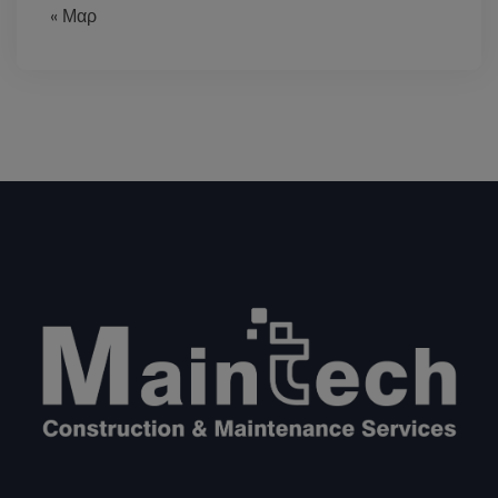
« Μαρ