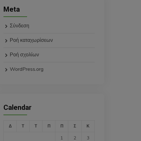
Meta
Σύνδεση
Ροή καταχωρίσεων
Ροή σχολίων
WordPress.org
Calendar
Δ
Τ
Τ
Π
Π
Σ
Κ
1
2
3