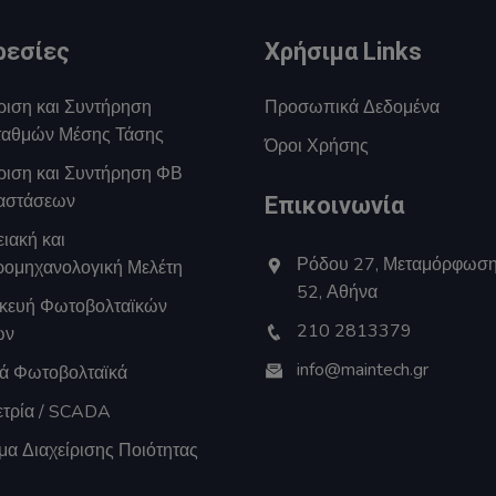
ρεσίες
Χρήσιμα Links
ριση και Συντήρηση
Προσωπικά Δεδομένα
αθμών Μέσης Τάσης
Όροι Χρήσης
ίριση και Συντήρηση ΦΒ
αστάσεων
Επικοινωνία
ιακή και
Ρόδου 27, Μεταμόρφωσ
ρομηχανολογική Μελέτη
52, Αθήνα
κευή Φωτοβολταϊκών
210 2813379
ων
info@maintech.gr
κά Φωτοβολταϊκά
ετρία / SCADA
μα Διαχείρισης Ποιότητας