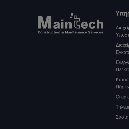
Υπη
Διαχεί
Υποστ
Διαχε
Εγκατ
Ενεργε
Ηλεκτ
Κατασ
Πάρκ
Οικια
Τηλεμ
Σύστη