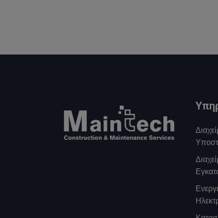
Υπη
Διαχεί
Υποστ
Διαχε
Εγκατ
Ενεργε
Ηλεκτ
Κατασ