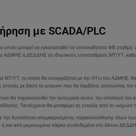
ντήρηση με SCADA/PLC
ο οποίο μπορεί να εγκατασταθεί σε οποιονδήποτε ΦΒ σταθμό, να
 του ΑΔΜΗΕ ή ΔΕΔΔΗΕ σε ιδιωτικούς υποσταθμούς ΜΤ/ΥΤ, καθώς
ό ΜΤ/ΥΤ, το οποίο θα συνεργάζεται με την RTU του ΑΔΜΗΕ, θα 
ες εντολές με βάση τα setpoint που θα λαμβάνει, εκτελώντας τον
ποίο θα παρακολουθεί την λειτουργία αυτού, την απόδοσή του κα
απόδοσης. Ταυτόχρονα θα μεταφέρει τις εντολές από το setpoint
χετε την δυνατότητα απομακρυσμένης παρακολούθησης όλων τ
ters ή και από μεμονωμένα πάρκα συνδεδεμένα στο δίκτυο ΔΕΔΔ