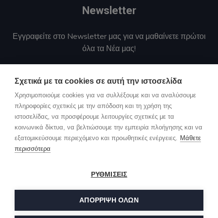
Newsletter
Εγγραφείτε στο Newsletter μας για να μαθαίνετε πρώτοι
όλα τα Νέα μας!
Αποστολή
Σχετικά με τα cookies σε αυτή την ιστοσελίδα
Χρησιμοποιούμε cookies για να συλλέξουμε και να αναλύσουμε
Συμφωνώ με τους όρους προστασίας προσωπικών
πληροφορίες σχετικές με την απόδοση και τη χρήση της
δεδομένων
ιστοσελίδας, να προσφέρουμε λειτουργίες σχετικές με τα
κοινωνικά δίκτυα, να βελτιώσουμε την εμπειρία πλοήγησης και να
εξατομικεύσουμε περιεχόμενο και προωθητικές ενέργειες.
Μάθετε
περισσότερα
ΡΥΘΜΙΣΕΙΣ
© Copyright 2023. All Rights Reserved by Maintech.
Σχετικά με εμάς
Contact
ΑΠΌΡΡΙΨΗ ΌΛΩΝ