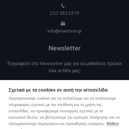
210 2813379
info@maintech.gr
Newsletter
Εγγραφείτε στο Newsletter μας για να μαθαίνετε πρώτοι
όλα τα Νέα μας!
Αποστολή
Σχετικά με τα cookies σε αυτή την ιστοσελίδα
Χρησιμοποιούμε cookies για να συλλέξουμε και να αναλύσουμε
Συμφωνώ με τους όρους προστασίας προσωπικών
πληροφορίες σχετικές με την απόδοση και τη χρήση της
δεδομένων
ιστοσελίδας, να προσφέρουμε λειτουργίες σχετικές με τα
κοινωνικά δίκτυα, να βελτιώσουμε την εμπειρία πλοήγησης και να
εξατομικεύσουμε περιεχόμενο και προωθητικές ενέργειες.
Μάθετε