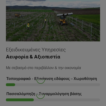
Εξειδικευμένες Υπηρεσίες
Αειφορία & Αξιοπιστία
Με σεβασμό στο περιβάλλον & την οικονομία
Τοπογραφικό - Εξυγίανση εδάφους – Χωροθέτηση
10%
Πασσαλόμπηξη – Συναρμολόγηση βάσης
30%